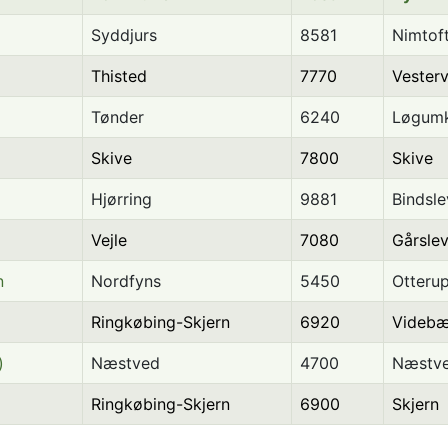
Syddjurs
8581
Nimtof
Thisted
7770
Vesterv
Tønder
6240
Løgumk
Skive
7800
Skive
Hjørring
9881
Bindsle
Vejle
7080
Gårsle
n
Nordfyns
5450
Otteru
Ringkøbing-Skjern
6920
Videb
)
Næstved
4700
Næstv
Ringkøbing-Skjern
6900
Skjern