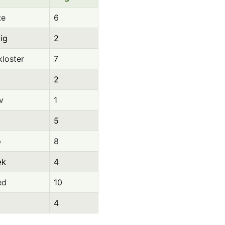
te
6
ig
2
loster
7
2
v
1
v
5
p
8
æk
4
ed
10
4