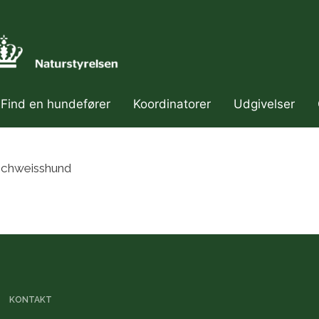
Find en hundefører
Koordinatorer
Udgivelser
ær navigation
schweisshund
KONTAKT