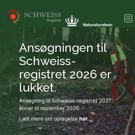
Gå til hovedindhold
Ansøgningen til
Schweiss-
registret 2026 er
lukket.
Forrige
Næs
Ansøgning til Schweiss-registret 2027
åbner til november 2026
.
Læs mere om optagelse
her.