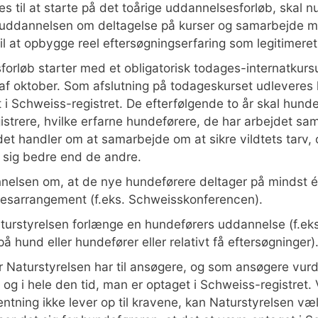
s til at starte på det toårige uddannelsesforløb, skal nu v
 uddannelsen om deltagelse på kurser og samarbejde m
il at opbygge reel eftersøgningserfaring som legitimer
orløb starter med et obligatorisk todages-internatkursu
af oktober. Som afslutning på todageskurset udleveres l
i Schweiss-registret. De efterfølgende to år skal hundef
istrere, hvilke erfarne hundeførere, de har arbejdet 
et handler om at samarbejde om at sikre vildtets tarv, o
 sig bedre end de andre.
nelsen om, at de nye hundeførere deltager på mindst 
sesarrangement (f.eks. Schweisskonferencen).
aturstyrelsen forlænge en hundeførers uddannelse (f.ek
hund eller hundefører eller relativt få eftersøgninger)
r Naturstyrelsen har til ansøgere, og som ansøgere vur
g i hele den tid, man er optaget i Schweiss-registret. V
ntning ikke lever op til kravene, kan Naturstyrelsen væ