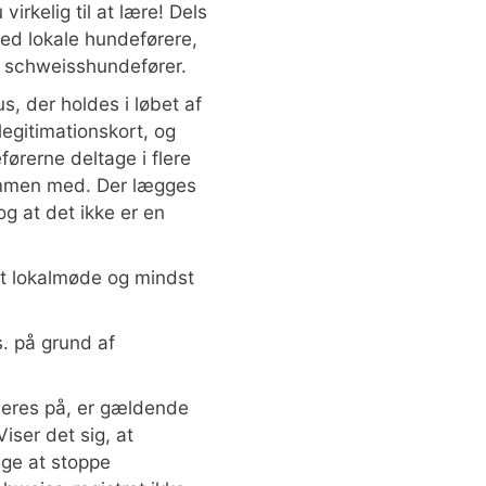
irkelig til at lære! Dels
ed lokale hundeførere,
et schweisshundefører.
s, der holdes i løbet af
egitimationskort, og
ørerne deltage i flere
sammen med. Der lægges
g at det ikke er en
ét lokalmøde og mindst
s. på grund af
.
deres på, er gældende
iser det sig, at
lge at stoppe