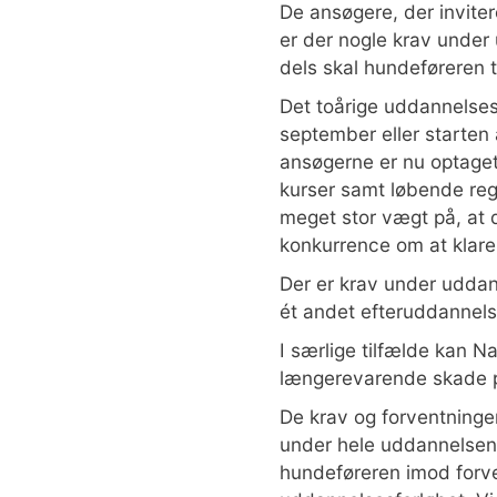
De ansøgere, der invitere
er der nogle krav under
dels skal hundeføreren t
Det toårige uddannelsesf
september eller starten 
ansøgerne er nu optaget 
kurser samt løbende reg
meget stor vægt på, at d
konkurrence om at klare
Der er krav under uddan
ét andet efteruddannel
I særlige tilfælde kan N
længerevarende skade på 
De krav og forventninge
under hele uddannelsen o
hundeføreren imod forve