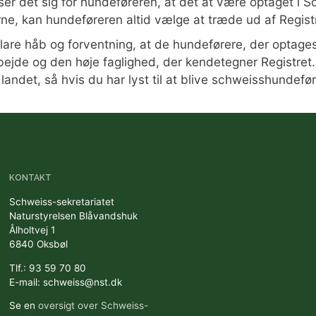
er det sig for hundeføreren, at det at være optaget i S
erne, kan hundeføreren altid vælge at træde ud af Regist
lare håb og forventning, at de hundeførere, der optages 
bejde og den høje faglighed, der kendetegner Registret.
landet, så hvis du har lyst til at blive schweisshundeføre
KONTAKT
Schweiss-sekretariatet
Naturstyrelsen Blåvandshuk
Ålholtvej 1
6840 Oksbøl
Tlf.: 93 59 70 80
E-mail: schweiss@nst.dk
Se en
oversigt over Schweiss-