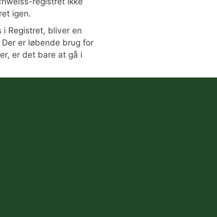
chweiss-registret ikke
ret igen.
i Registret, bliver en
 Der er løbende brug for
r, er det bare at gå i