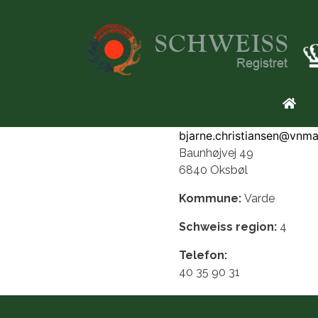
Gå til hovedindhold
Prim
bjarne.christiansen@vnma
Baunhøjvej 49
6840 Oksbøl
Kommune:
Varde
Schweiss region:
4
Telefon:
40 35 90 31