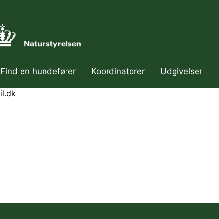
Find en hundefører
Koordinatorer
Udgivelser
ær navigation
il.dk