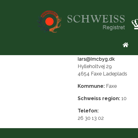
Gå til hovedindhold
Prim
lars@lmcbyg.dk
Hylleholtvej 29
4654 Faxe Ladeplads
Kommune:
Faxe
Schweiss region:
10
Telefon:
26 30 13 02