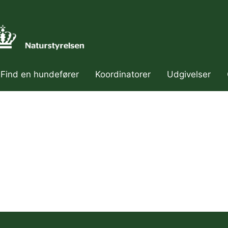
Find en hundefører
Koordinatorer
Udgivelser
ær navigation